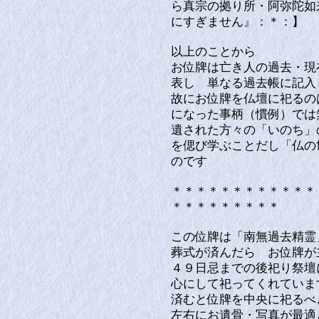
ら真宗の拠り所・阿弥陀如
にすぎません』：＊：】
以上のことから
お位牌は亡き人の過去・現在
表し 単なる過去帳に記
故にお位牌を仏壇に祀るの
になった事柄（慣例）では
遺された方々の「いのち」
を偲び学ぶことだし「仏の
のです
＊＊＊＊＊＊＊＊＊＊＊＊
＊＊＊＊＊＊＊＊＊
この位牌は「南無過去精霊
葬式が済んだら お位牌が
４９日忌までの後祀り祭壇
心にして祀ってくれていま
済むと位牌を中央に祀るべ
左右にお遺骨・写真が最適