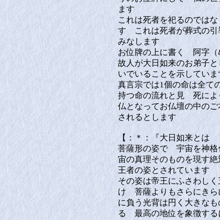
ます
これは死者を祀るのではな
す これは死者が葬式の引
みなします
お位牌の上に書く 阿字（&
故人が大日如来のお弟子と
いでいることを示していま
真言宗では1個の命は全て
持つ命の流れと見 死に
仏となってお仏壇の中のご
されるとします
【：＊：『大日如来とは
菩薩形の姿で 宇宙を神格
宙の真理そのものを現す絶
王者の姿とされています
その姿は帝王にふさわしく
け 菩薩よりもさらにきら
に負う光背は円く大きなも
る 最高の地位を象徴する