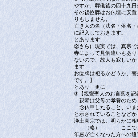
やすか、葬儀後の四十九日
その後位牌はお仏壇に安置
りもしません。
亡き人の名（法名・俗名・
に記入しておきます。
とあります
②さらに現実では、真宗で
寺によって見解違いもあり
ないので、故人も寂しいか
ます。
お位牌は祀るかどうか、菩
です。】
とあり 更に
③【親鸞聖人のお言葉を記
親鸞は父母の孝養のため
念仏申したること、いま
と示されていることなどか
浄土真宗では、明らかに
（略） ここで、「年
年忌が亡くなった方への追