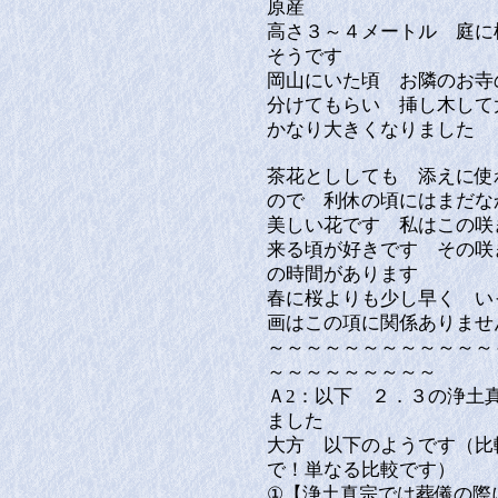
原産
高さ３～４メートル 庭に
そうです
岡山にいた頃 お隣のお寺
分けてもらい 挿し木し
かなり大きくなりました
茶花とししても 添えに使
ので 利休の頃にはまだな
美しい花です 私はこの咲
来る頃が好きです その咲
の時間があります
春に桜よりも少し早く い
画はこの項に関係ありませ
～～～～～～～～～～～～
～～～～～～～～～
Ａ2：以下 ２．３の浄土
ました
大方 以下のようです（比
で！単なる比較です）
①【浄土真宗では葬儀の際