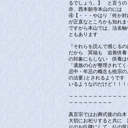
るでしょう。】 と言うの
亦、西本願寺本山のには
④【・・・やはり「何か対
が正直なところかも知れま
ですから本山では、法名軸
ともあります
『それらを読んで感じるの
だから 冥福も 追善供養
の対象にもしない 供養は
「遺族の心が整理されて
忌中・年忌の概念も他宗の
の法要｣とされるようです
いるようなのだけど！！！
～～～～～～～～～～～～
～～～～～～～～～
真言宗ではお葬式後の白木
大切にお祀りすると共に 
りのお位牌にして 仏の世