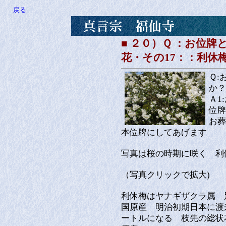
戻る
■ ２０）Ｑ ：お位
花・その17：：利休
Ｑ:
か？
Ａ1
位牌
お葬
本位牌にしてあげます
写真は桜の時期に咲く 利
（写真クリックで拡大)
利休梅はヤナギザクラ属 
国原産 明治初期日本に渡
ートルになる 枝先の総状