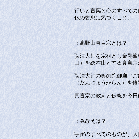
行いと言葉と心のすべての
仏の智恵に気づくこと。
：高野山真言宗とは？
弘法大師を宗祖とし金剛峯
山）を総本山とする真言宗
弘法大師の奥の院御廟（ご
（だんじょうがらん）を修
真言宗の教えと伝統を今日
：み教えは？
宇宙のすべてのものが、大