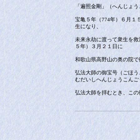
「遍照金剛」（へんじょう
宝亀５年（774年）６月
生になり、
未来永劫に渡って衆生を救
５年）３月２１日に
和歌山県高野山の奥の院で
弘法大師の御宝号（ごほう
むだいしへんじょうこんご
弘法大師を拝むとき、この