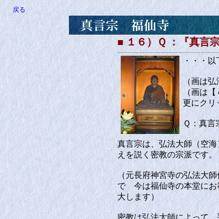
戻る
■ １６）Ｑ ：『真言
・・・以
（画は弘
（画は【 
更にクリ
Ｑ：真言
真言宗は、弘法大師（空海
えを説く密教の宗派です。
（元長府神宮寺の弘法大師
で 今は福仙寺の本堂にお
大します）
密教は弘法大師によって、