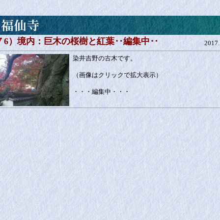
 ７6）境内：巨木の桜樹と紅葉‥編集中‥
2017.
染井吉野の古木です。
（画像はクリックで拡大表示）
・・・編集中・・・