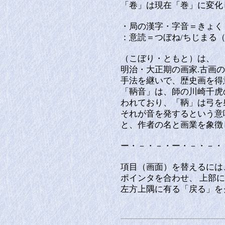
「卷」は現在「巻」に変化
・局の漢字・字音＝きょく
：意読＝つぼね/ちじまる
（こぼり・ともと）は、
明治・大正期の画家.古画
手法を継いで、歴史画を得
「鞆音」は、師の川崎千虎
われており、「鞆」は弓を
それが音を発するという意
と、作者の名と画業を象徴
ー・－・－・ー・－・－・
項目（画面）を替えるには
ポインタを合わせ、 上部
左方上隅に有る「戻る」を