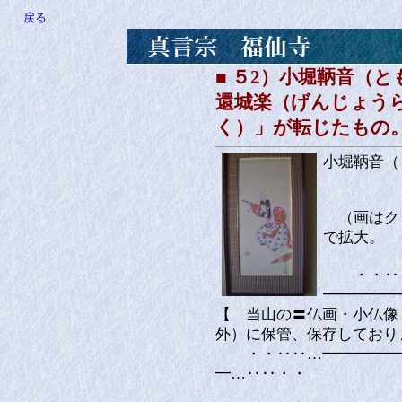
戻る
■ ５2）小堀鞆音（
還城楽（げんじょう
く）」が転じたもの
小堀鞆音（
（画はクリ
で拡大。
・・‥‥
━━━━━
【 当山の〓仏画・小仏像
外）に保管、保存しており
・・‥‥…━━━━━━
━…‥‥・・