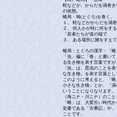
蛇などが、からだを渦巻き
の状態。
蜷局・塒(とぐろ)を巻く。
１、 蛇などがからだを渦
２、 何人かが特に何をす
「若者たちが道の端で 
３、 ある場所に腰をすえ
蜷局：とぐろの漢字・「蜷
「虫」偏に「卷」と書いて
る生き物を表す言葉ですが
「虫」は、昆虫のことを表
な生き物」を表す言葉とし
このように考えると、「蜷
小さな生き物」とか、「渦
いうことになりなります。
（海ニナ・川ニナ）のこと
「蜷」は、大変古い時代か
史書である「古事記」や、
ことです。