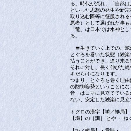
る。時代が流れ、「自然は
といった思想の発生や新宗
取り込む際等に征服される
悪者）として選ばれた事も
「竜」は日本では水神とし
る。
〓生きていく上での、蛇
とぐろを巻いた状態（独楽
払うことができ、迫り来る
それに対し、長く伸びた縄
キだらけになります。
つまり、とぐろを巻く理由
の防御姿勢ということにな
音」はコマに見立てている
ない、安定した独楽に見立
トグロの漢字【塒／蜷局】
【塒】の［訓］ とや ・ ねぐ
【塒／蜷局】・意味・