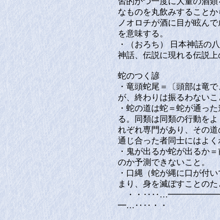
習的かつ一度に大量の酒類
なものを丸飲みすることか
ノオロチが酒に目が眩んで
を意味する。
・（おろち） 日本神話の
神話、伝説に現れる伝説上
蛇のつく諺
・竜頭蛇尾＝〔頭部は竜で
が、終わりは振るわないこ
・蛇の道は蛇＝蛇が通った
る。同類は同類の行動をよ
れぞれ専門があり、その道
通じ合った者同士にはよく
・鬼が出るか蛇が出るか＝
のか予測できないこと。
・口縄（蛇が縄に口が付い
まり、身を滅ぼすことのた
・・‥‥…━━━━━━
━…‥‥・・