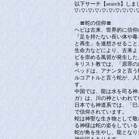
以下サーチ【search】し
▽↓▽↓▽↓▽↓▽↓▽↓▽↓▽↓▽↓
〓蛇の信仰〓
ヘビは古来、世界的に信仰
『足を持たない長い体や毒
と再生」を連想させること
生命力などにより、古来よ
ビを崇める風習が発生した
キリスト教では、「原罪の
ベッドは、アナンタと言う
ルコアトルと言う蛇が、人
す。
中国では、龍は水を司る神
ガ）は、川の神といわれて
日本でも神道系では、「巳
で信仰されています。
蛇は神聖な生き物として敬
る神様は蛇の姿をしている
蛇が角を生やし、龍となり