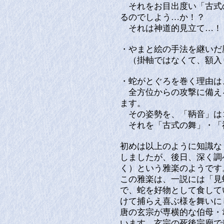
それをお目出度い「古式
るのでしよう…か！？
それは神道的見立て…！
・やまと絵の手法を継いだ
（掛軸ではなくて、額入
・蛇がとぐろを巻く理由は
全方位からの攻撃に備え
ます。
その姿勢を、「鞆音」は
それを「古式の舞」・「
初めは以上のように知識な
しましたが、後日、深く調
く）という雅楽のようです
この雅楽は、一説には「見
で、蛇を好物として食して
けて捕らえ喜ぶ様を舞いに
唐の玄宗が専横的な伯母・
います。玄宗の死後宗廟で