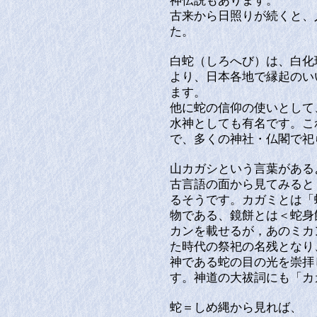
神伝説もあります。
古来から日照りが続くと、
た。
白蛇（しろへび）は、白化
より、日本各地で縁起のい
ます。
他に蛇の信仰の使いとして
水神としても有名です。こ
で、多くの神社・仏閣で祀
山カガシという言葉がある
古言語の面から見てみると
るそうです。カガミとは「
物である、鏡餅とは＜蛇身
カンを載せるが，あのミカ
た時代の祭祀の名残となり
神である蛇の目の光を崇拝
す。神道の大祓詞にも「カ
蛇＝しめ縄から見れば、