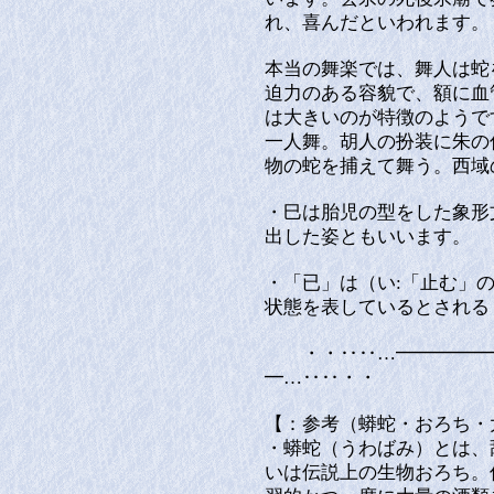
れ、喜んだといわれます。
本当の舞楽では、舞人は蛇
迫力のある容貌で、額に血
は大きいのが特徴のようで
一人舞。胡人の扮装に朱の
物の蛇を捕えて舞う。西域
・巳は胎児の型をした象形
出した姿ともいいます。
・「已」は（い:「止む」
状態を表しているとされる
・・‥‥…━━━━━━
━…‥‥・・
【：参考（蟒蛇・おろち・
・蟒蛇（うわばみ）とは、
いは伝説上の生物おろち。