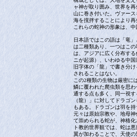
構成としては、大地を支え
ャ神が取り囲み、世界を再
山に巻き付いた。ヴァース
海を撹拌することにより再
これらの蛇神の形象は、中
日本語ではこの語は「竜」
は二種類あり、一つはこの
は、アジアに広く分布する
ニが起源）、いわゆる中国
旧字体の「龍」で書き分け
されることはない。
この2種類の生物は厳密に
鱗に覆われた爬虫類を思わ
通する点も多く、同一視す
（龍）」に対してドラゴン
もある。ドラゴンは羽を持
元々は原始宗教や、地母神
て崇められる蛇が、神格化
ト教的世界観では、蛇は悪
翼が加わることで、天使の