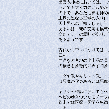
出雲系神社においては、〈
もとても太く力強い絞めか
の下で「あなたも神を拝め
上界に連なる聖域の入り口
天上界への〈標：しるし〉
あるいは、蛇の交尾を模式
立たてる）の意味があり、
あるようです。
古代から中世にかけては、
匠を
西洋など各地の出土品に見
の概念を象徴的に表す図象
ユダヤ教やキリスト教、イ
は悪魔の化身あるいは悪魔
ギリシャ神話においてもヘ
ヘビの巻きついたモチーフ
欧米では医療・医学を象徴
いる。