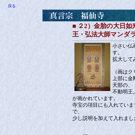
戻る
■ ２2）金胎の大日
王・弘法大師マンダ
小さい仏
す。
拡大して
（画はク
上部に金
天部の、
不動明王
が画かれています。
寺宝の項目にも入れていま
で、
少し説明を加えて入れま