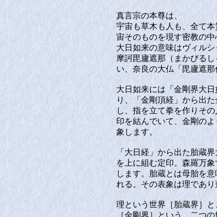
真言宗の本尊は、
宇宙も草木も人も、全て本
宙そのものを現す密教の
大日如来の意味はヴィルシ
摩訶毘廬遮那（まかびるし
い、奈良の大仏「毘廬遮
大日如来には「金剛界大日
り、「金剛頂経」から出た
し、指を立て拳を作りその
印を結んでいて、金剛のよ
象します。
「大日経」から出た胎蔵界
を上に組む定印。森羅万象
します。胎蔵とは母胎を意
れる。その表象は理で
理という世界［胎蔵界］と
［金剛界］という、二つの