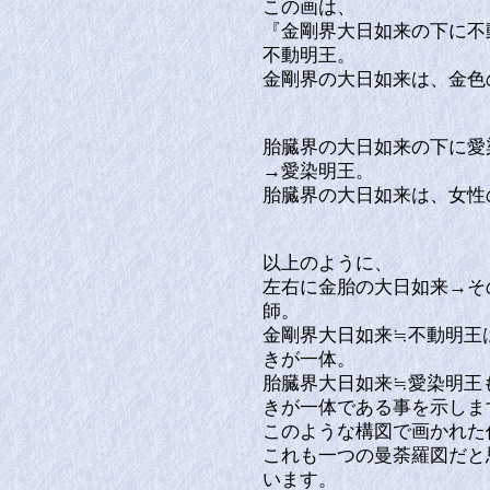
この画は、
『金剛界大日如来の下に不
不動明王。
金剛界の大日如来は、金色
胎臓界の大日如来の下に愛
→愛染明王。
胎臓界の大日如来は、女性
以上のように、
左右に金胎の大日如来→そ
師。
金剛界大日如来≒不動明王
きが一体。
胎臓界大日如来≒愛染明王
きが一体である事を示しま
このような構図で画かれた
これも一つの曼荼羅図だと
います。