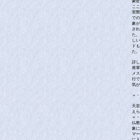
象使
ここ
実際
での
象が
され
た。
しい
ドも
た。
詳し
将軍
メス
行で
気が
＝・
天皇
えら
＝・
仏教
象に
マー
に入