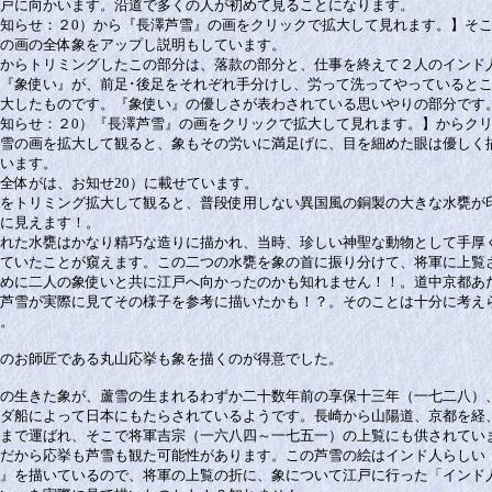
戸に向かいます。沿道で多くの人が初めて見ることになります。
知らせ：２0）から『長澤芦雪』の画をクリックで拡大して見れます。】そ
の画の全体象をアップし説明もしています。
からトリミングしたこの部分は、落款の部分と、仕事を終えて２人のインド
『象使い』が、前足･後足をそれぞれ手分けし、労って洗ってやっていると
大したものです。『象使い』の優しさが表わされている思いやりの部分です
知らせ：２0）『長澤芦雪』の画をクリックで拡大して見れます。】からク
雪の画を拡大して観ると、象もその労いに満足げに、目を細めた眼は優しく
います。
全体がは、お知せ20）に載せています。
をトリミング拡大して観ると、普段使用しない異国風の銅製の大きな水甕が
に見えます！。
れた水甕はかなり精巧な造りに描かれ、当時、珍しい神聖な動物として手厚
ていたことが窺えます。この二つの水甕を象の首に振り分けて、将軍に上覧
めに二人の象使いと共に江戸へ向かったのかも知れません！！。道中京都あ
芦雪が実際に見てその様子を参考に描いたかも！？。そのことは十分に考え
。
のお師匠である丸山応挙も象を描くのが得意でした。
の生きた象が、蘆雪の生まれるわずか二十数年前の享保十三年（一七二八）
ダ船によって日本にもたらされているようです。長崎から山陽道、京都を経
まで運ばれ、そこで将軍吉宗（一六八四～一七五一）の上覧にも供されてい
だから応挙も芦雪も観た可能性があります。この芦雪の絵はインド人らしい
』を描いているので、将軍の上覧の折に、象について江戸に行った「インド