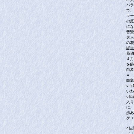
バラ
で、
マー
の庭
にな
普賢
夫人
の花
誕生
我独
４月
を飾
白象
＝・
白象
○白
いわ
○伝
入り
に、
歩あ
ゲユ
○仏
（「