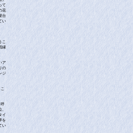
って
の花
寝台
てい
）
うこ
因縁
いア
りの
ンジ
るこ
も呼
位、
タイ
夢を
てい