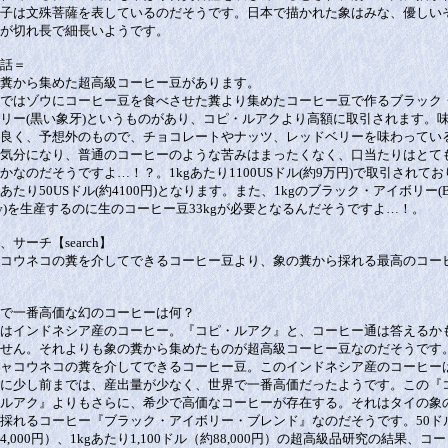
子は文殊菩薩を表しているのだそうです。日本で描かれた象はみな、優しい
が切れ長で細長いようです。
話＝
糞から集めた超高級コーヒー豆があります。
ではゾウにコーヒー豆を食べさせた糞より集めたコーヒー豆で作るブラック
リー(黒い象牙)というものがあり、コピ・ルアクより高額に取引されます。
良く、予想外のもので、チョコレートやナッツ、レッドベリーを味わってい
気分になり、普通のコーヒーのような苦みはまったくなく、口当たりはとて
かなのだそうですよ…！？。1kgあたり1100USドル(約9万円)で取引されてお
あたり50USドル(約4100円)となります。また、1kgのブラック・アイボリー(Bl
ory)を生産するのに生のコーヒー豆33kgが必要となるんだそうですよ…！。
、サーチ【search】
コウネコの糞を介してできるコーヒー豆より、象の糞から採れる最高のコー
で一番高価な幻のコーヒーは何？
はインドネシア産のコーヒー。『コピ・ルアク』と、コーヒー通は答えるか
せん。それよりも象の糞から集めたものが超高級コーヒー豆なのだそうです
ャコウネコの糞を介してできるコーヒー豆。このインドネシア産のコーヒー
に少し前までは、産出量が少なく、世界で一番高価だったようです。この『
ルアク』よりもさらに、希少で高価なコーヒーが存在する。それはタイの象
採れるコーヒー『ブラック・アイボリー・ブレンド』なのだそうです。50ド
4,000円）、1kgあたり1,100ドル（約88,000円）の超高級品研究の結果、コ