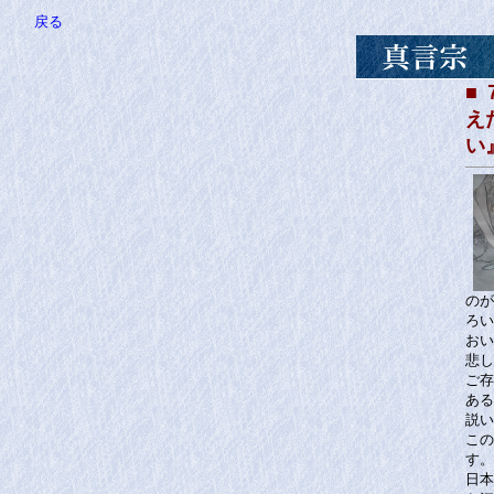
戻る
■
え
い
のが
ろい
おい
悲し
ご存
ある
説い
この
す。
日本