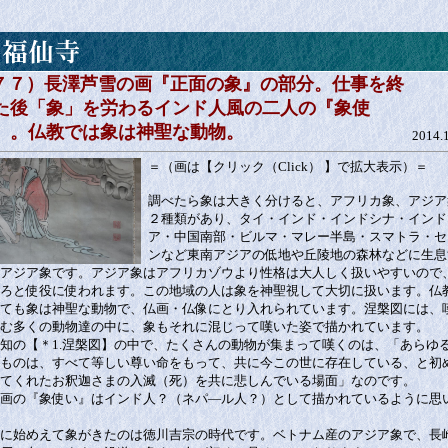
 ７７）長澤芦雪の画『正面の象』の部分。仕事を終
た後「象」を労わるインド人風の二人の『象使
』。仏教では象は神聖な動物。
2014.
＝（画は【クリック（Click） 】で拡大表示）＝
調べたら象は大きく分けると、アフリカ象、アジア
２種類があり、タイ・インド・インドシナ・インド
ア・中国南部・ビルマ・マレー半島・スマトラ・セ
ンなど東南アジアの低地や丘陵地の森林などに生息
アジア象です。アジア象はアフリカゾウより性格は大人しく扱いやすいので
ろと使役に使われます。この地域の人は象を神聖視して大切に扱います。仏
ても象は神聖な動物で、仏画・仏像にとり入れられています。涅槃図には、
む多くの動物達の中に、象もそれに混じって嘆いた姿で描かれています。
知の【＊1.涅槃図】の中で、たくさんの動物が集まって嘆くのは、「あらゆ
ものは、すべて等しい尊い命をもって、共に今この世に存在している、と初
てくれたお釈迦さまの入滅（死）を共に悲しんでいる場面」なのです。
画の『象使い』はインド人？（ネパ―ル人？）として描かれているように思
に始めえて象がきたのは徳川吉宗の時代です。ベトナム産のアジア象で、長