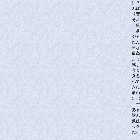
に含
んぱ
り苦
それ
・象
・象
ジャ
たん
主な
最高
よっ
騰し
今ま
きる
べて
きに
象の
1：
コー
ある
飲ん
象は
ック
だそ