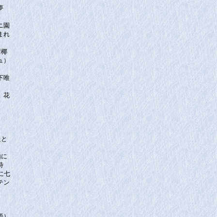
夢
ニ園
まれ
摩椰
ュ）
下唯
、花
たと
内に
時
に七
テン
語）