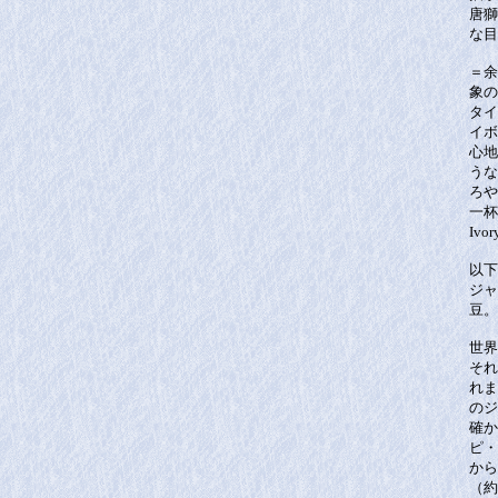
唐獅
な目
＝余
象の
タイ
イボ
心地
うな
ろや
一杯
Iv
以下
ジャ
豆。
世界
それ
れま
のジ
確か
ピ・
から
（約