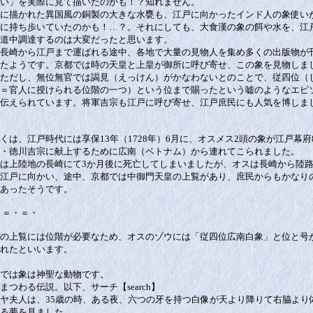
い」を実際に見て描いたのかも！？知れません。
に描かれた異国風の銅製の大きな水甕も、江戸に向かったインド人の象使い
に持ち歩いていたのかも！…？。それにしても、大食漢の象の餌や水を、江
道中調達するのは大変だったと思います。
長崎から江戸まで運ばれる途中、各地で大量の見物人を集め多くの出版物が
たようです。京都では時の天皇と上皇が御所に呼び寄せ、この象を見物しま
ただし、無位無官では謁見（えっけん）がかなわないとのことで、従四位（
＝官人に授けられる位階の一つ）という位まで賜ったという嘘のようなエピ
伝えられています。将軍吉宗も江戸に呼び寄せ、江戸庶民にも人気を博しま
くは、江戸時代には享保13年（1728年）6月に、オスメス2頭の象が江戸幕府
・徳川吉宗に献上するために広南（ベトナム）から連れてこられました。
は上陸地の長崎にて3か月後に死亡してしまいましたが、オスは長崎から陸
江戸に向かい、途中、京都では中御門天皇の上覧があり、庶民からもかなり
あったそうです。
 ＝・＝・
の上覧には位階が必要なため、オスのゾウには「従四位広南白象」と位と号
れたといいます。
では象は神聖な動物です。
まつわる伝説。以下、サーチ【search】
ヤ夫人は、35歳の時、ある夜、六つの牙を持つ白像が天より降りて右脇より
る夢を見ました。