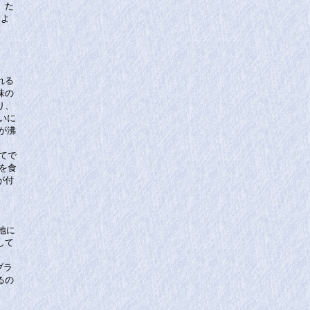
。た
によ
。
れる
味の
り、
いに
が沸
てで
を食
が付
地に
して
ブラ
るの