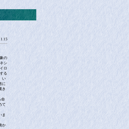
11.15
象の
ネシ
イロ
する
、い
教に
嘆き
る命
めて
いま
崎か