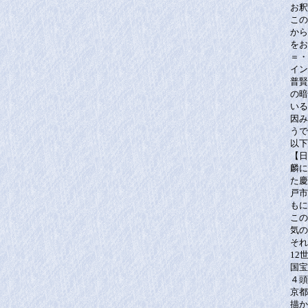
お釈
この
から
をお
＝・
イン
普賢
の暗
いる
因み
うで
以下
【日
麟に
た慶
戸市
もに
この
気の
それ
12
国宝
４頭
京都
描か