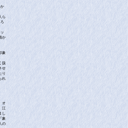
こか
人ら
ころ
。
リッ
描か
印象
く扱
させ
たり
られ
、オ
、江
まし
『象
人の