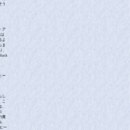
そう
・ア
味は
るよ
もま
り、
ack
ヒー
もし
。こ
は、
コ
の糞
ル
ーヒー