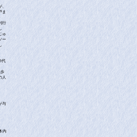
が、
戸ま
刊行
し
じゅ
ソー
し
8代
路歩
の人
が与
体内