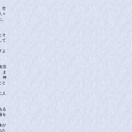
。空
人々
た。
とそ
して
すよ
友宗
、ま
。神
とと
に人
ある
薩を
象が
れた