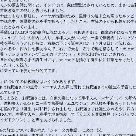
モンの夢占師に聞くと、インドでは、象は聖獣とされているため、まさに吉
世継ぎ誕生の兆しと告げられました。
ヤはまもなく懐妊し、マーヤが出産のため、里帰りの途中立ち寄ったルンビ
で休息中、無憂樹の花を手で折ろうとしたところ、右脇の下から釈尊がお生
ったとされています。
菩薩(ふげんぼさつ)の像容伝説によると、お釈迦さまは、白象の姿になって
（マヤブニン）の胎内に入り、摩椰夫人がルンビニー園で無憂樹（ムユウジ
枝を手折ろうとした時に、右脇の下より誕生された（４月８日）と伝わる。
されるや、四方に七歩あゆんで、右手で天を、左手で地を指さして「天上天
尊（テンジョウテンゲﾞユイガドクソン）」と声をあげられたとされる。
８日のお釈迦さまの誕生日には、天上天下を指さす誕生仏に甘茶をかけたり
ったりして祝う。
に乗っている姿が一般的でです。
」についての仏教説話はいくつかあります。
象はお釈迦さまの生母、マーヤ夫人の夢に現れてお釈迦さまの誕生を予言し
れています。
説によると、お釈迦さまは、白象の姿になって摩椰夫人（マヤブニン）の胎
、摩椰夫人がルンビニー園で無憂樹（ムユウジュ）の花枝を手折ろうとした
右脇の下より誕生（4月8日）されました。お釈迦さまは誕生されるや、四方
ゆんで、右手で天を、左手で地を指差して「天上天下唯我独尊（テンジョウ
イガドクソン）」と声をあげられました。
陀の前世について書かれた「ジャータカ物語」に次の一説。
ジャータカ物語」本生譚（ほんしょうたん）ともいい、仏教でいう前世の物