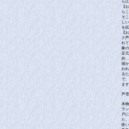
ら江
【お
らこ
そこ
しい
を拡
【お
ク芦
れて
象の
足元
的…
描か
われ
るた
で、
ます
芦雪
本物
ラン
戸に
た。
使い