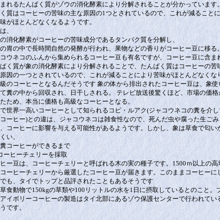
まれるたんぱく質がゾウの消化酵素により分解されることが分かっています
く質はコーヒーの苦味の主な原因の1つとされているので、これが減ること
味がほとんどなくなるようです。
は、
の消化酵素がコーヒーの苦味成分であるタンパク質を分解し、
の胃の中で長時間自然の発酵が行われ、果物などの香りがコーヒー豆に移る
コウネコのふんから集められるコーヒー豆も有名ですが、コーヒー豆に含ま
ぱく質が象の消化酵素により分解されることで、たんぱく質はコーヒーの苦
原因の一つとされているので、これが減ることにより苦味がほとんどなくな
級のコーヒーとなるんだそうです 象の体から排出されたコーヒー豆は、象使
て糞の中から回収され、日干しされる。 テレビ放送後驚くほど、市場の価格
たため、本当に価格も高級なコーヒーとなる。
で世界一高いコーヒーとして知られるコピ・ルアク(ジャコウネコの糞を介し
コーヒー)との違は、ジャコウネコは雑食性なので、死んだ虫や腐った生ごみ
、コーヒーに影響を与える可能性があるようです。しかし、象は草食で匂い
くい。
糞コーヒーができるまで
コーヒーチェリーを採取
ヒー豆は、コーヒーチェリーと呼ばれる木の実の種子です。1500ｍ以上の高
コーヒーチェリーから厳選したコーヒー豆が届きます。このままコーヒーに
でも、タイでトップと品評されたこともあるそうです
草食動物で150kgの草類や100リットルの水を1日に摂取しているとのこと。
アイボリーコーヒーの製造はタイ北部にあるゾウ保護センターで行われてい
うです。