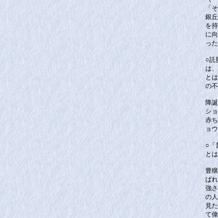
「そ
銀丘
を持
に向
った
○託
は、
とは
の不
降誕
ショ
赤ち
ョウ
○「
とは
豊穣
ばれ
強さ
の人
見た
て偉