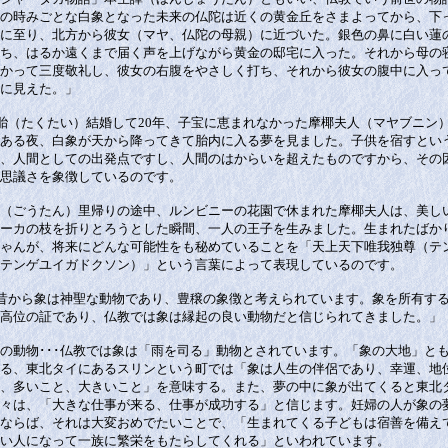
の時みごとな白象となった未来の仏陀は近くの黄金丘をさまよってから、下
に至り、北方から彼女（マヤ、仏陀の母親）に近づいた。銀色の鼻に白い蓮
ち、はるか遠くまで届く声を上げながら黄金の邸宅に入った。それから母の
かって三度敬礼し、彼女の右腹をやさしく打ち、それから彼女の腹中に入っ
に見えた。」
胎（たくたい）結婚して20年、子宝に恵まれなかった摩椰夫人（マヤブニン
ある夜、白象が天から降ってきて胎内に入る夢を見ました。子供を宿すとい
、人間としての出発点ですし、人間のはからいを超えたものですから、その
思議さを象徴しているのです。
（ごうたん）里帰りの途中、ルンビニーの花園で休まれた摩椰夫人は、美し
ーカの枝を折りとろうとした瞬間、一人の王子を生みました。生まれたばか
ゃんが、将来にどんな可能性をも秘めていることを「天上天下唯我独尊（テ
テンゲユイガドクソン）」という言葉によって表現しているのです。
昔から象は神聖な動物であり、豊穣の象徴と考えられています。象を所有す
高位の証であり、仏教では象は縁起の良い動物だと信じられてきました。」
の動物･･･仏教では象は「雨を司る」動物とされています。「象の大地」と
る、東北タイにあるスリンという町では「象は人生の伴侶であり、幸運、地
、多いこと、大きいこと」を意味する。また、夢の中に象が出てくると東北
々は、「大きな仕事が来る、仕事が成功する」と信じます。妊婦の人が象の
ならば、それは大変おめでたいことで、「生まれてくる子どもは宿善を備え
い人になって一族に繁栄をもたらしてくれる」といわれています。