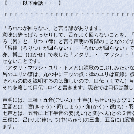
【・・・以下余話・・・】
「「「「「「「「「「「「「「「「「「「「「「「「「
「ろれつが回らない」と言う諺があります。
意味は酔っぱらったりして、舌がよく回らないことを、
ろ（呂）と、りつ（律）と言う声明の音階のことなの
「呂律（ろりつ）が回らない」→「ろれつが回らない」
亦、博士（はかせ）で表した「アタリ」・「マワシ」・
せないことです。
（アタリ・マワシ・ユリ・トメとは演歌のこぶしみたい
呂のユリの譜は、丸の中に三ッの点：律のユリは直線に
それらの節を説明するのは難しいので、口伝（くでん）
それを略して口伝≒ロイと書きます。現在では口伝は難
声明には、三種・五音(ごいん)・七声(しちせい)および
五音とは、宮(きゅう)・商(しょう)・角(かく)・徴(ち
七声とは、五音に上下半音の嬰(えい)と変(へん)との２
三種に、呂(りよ)律(りつ)中(ちゅう)の三曲。五音に
ます。