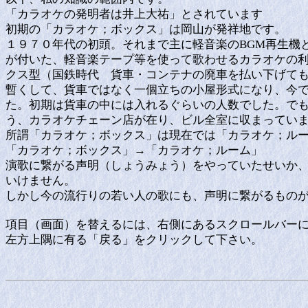
「カラオケの発明者は井上大祐」とされています
初期の「カラオケ；ボックス」は岡山が発祥地です。
１９７０年代の初頭。それまで主に軽音楽のBGM再生機
が付いた、軽音楽テープ等を使って歌わせるカラオケの利
クス型（国鉄時代 貨車・コンテナの廃車を払い下げて
暫くして、貨車ではなく一個立ちの小屋形式になり、今
た。初期は貨車の中には入れるぐらいの人数でした。で
う、カラオケチェーン店が在り、ビル全室に収まってい
所謂「カラオケ；ボックス」は現在では「カラオケ；ル
「カラオケ；ボックス」→「カラオケ；ルーム」
演歌に繋がる声明（しょうみょう）をやっていたせいか
いけません。
しかし今の流行りの若い人の歌にも、声明に繋がるもの
項目（画面）を替えるには、右側にあるスクロールバー
左方上隅に有る「戻る」をクリックして下さい。