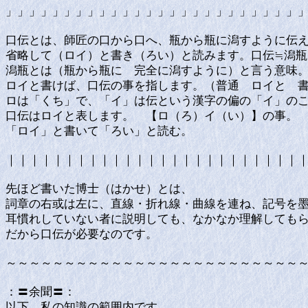
」」」」」」」」」」」」」」」」」」」」」」」」」
口伝とは、師匠の口から口へ、瓶から瓶に潟すように伝
省略して（ロイ）と書き（ろい）と読みます。口伝≒潟
潟瓶とは（瓶から瓶に 完全に潟すように）と言う意
ロイと書けば、口伝の事を指します。（普通 ロイと
ロは「くち」で、「イ」は伝という漢字の偏の「イ」の
口伝はロイと表します。 【ロ（ろ）イ（い）】の事。
「ロイ」と書いて「ろい」と読む。
｜｜｜｜｜｜｜｜｜｜｜｜｜｜｜｜｜｜｜｜｜｜｜｜｜
先ほど書いた博士（はかせ）とは、
詞章の右或は左に、直線・折れ線・曲線を連ね、記号を
耳慣れしていない者に説明しても、なかなか理解しても
だから口伝が必要なのです。
～～～～～～～～～～～～～～～～～～～～～～～～～
：〓余聞〓：
以下、私の知識の範囲内です。