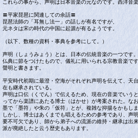
これらの事から、声明は日本音楽の元なのです。西洋音
〓平家琵琶に関連しての余話〓
琵琶法師の「耳無し法一」の話しが有名ですが、
元ネタは宋の時代の中国に起源が有るようです。
（以下、数種の資料・事典を参考にして。）
声明（しょうみょう）とは、日本の伝統音楽の一つです
仏典に節をつけたもので、儀礼に用いられる宗教音楽で
聲明と書きます。
平安時代初期に最澄・空海がそれぞれ声明を伝えて、天
在も継承されている。
声明は口伝（くでん）で伝えるため、現在の音楽でいう
ってから楽譜にあたる博士（はかせ）が考案された。な
墨で「墨符」や朱の「仮符」とが、複雑な抑揚をかもし
しかし、博士はあくまでも唱えるための参考であり、声
要不可欠であり、師から弟子への流派の維持・継承は出
派が廃絶したと云う歴史もあります。