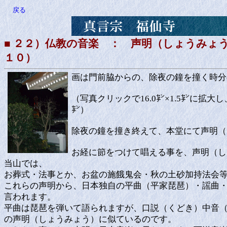
戻る
■ ２２）仏教の音楽 ： 声明（しょうみ
１０）
画は門前脇からの、除夜の鐘を撞く時分
（写真クリックで16.0㌢×1.5㌢に拡
㌢）
除夜の鐘を撞き終えて、本堂にて声明（
お経に節をつけて唱える事を、声明（し
当山では、
お葬式・法事とか、お盆の施餓鬼会・秋の土砂加持法会
これらの声明から、日本独自の平曲（平家琵琶）・謡曲
言われます。
平曲は琵琶を弾いて語られますが、口説（くどき）中音
の声明（しょうみょう）に似ているのです。